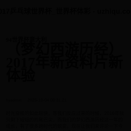
017乒乓球世界杯_世界杯体彩 - uzhiqu.c
Category
94世界杯意大利
（梦幻西游历经）
2017年新资料片新
体验
byadmin
2025-10-04 00:31:21
时光穿梭的如此轻快，等我们反应过来的时候，2016年就
只剩下短短的的尾巴尖，而我们的梦幻西游历经这一年的
成长，有了很多跨时代的蜕变。现在让我们来评论一下今