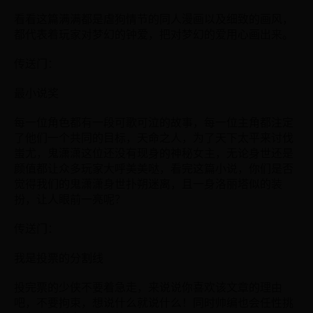
看看这篇满满都是虐狗情节的同人漫画以及细致的画风，
都代表着玩家对梦幻的钟爱，把对梦幻的爱用心画出来。
传送门：
最小说奖
每一位角色都有一段可歌可泣的故事，每一位主角都注定
了他们一个共同的目标，天命之人，为了天下太平来讨伐
蚩尤，鬼潇潇这位还没有现身的神秘女主，无论身世还是
颜值都让众多玩家大呼美美哒，看完这篇小说，你们是否
觉得我们的鬼潇潇身世扑朔迷离，且一身洛丽塔似的装
扮，让人眼前一亮呢？
传送门：
我是投票的分割线
投完票的少侠不要着急走，来说说你喜欢该文章的理由
吧，不要拘束，想说什么就说什么！同时帅编也会任性挑