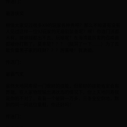
传送门：
最游侠奖
相信大家见过很多X9的玩家各种秀吧？那么不知道有没有
人见过这样一位9J玩家的无级别装备呢？嘿！你连门派都
木有，建邺城都出不去，玩啥呢？东海湾最厉害的召唤兽
都被你打败了。莫非是？？？（脑洞了一下……）为了去
欺负雷黑子家的旺财？？？厉害喽！我滴姐。
传送门：
最霸气奖
虽然天地同寿是一门很好的技能，但是好的技能肯定会有
弊端，在人家物理输出满状态的情况下，你上天地同寿就
是你的不对了，看看一个破碎一万多，三条全空倒地，默
默的问一问这位童鞋，你还好吗？
传送门：