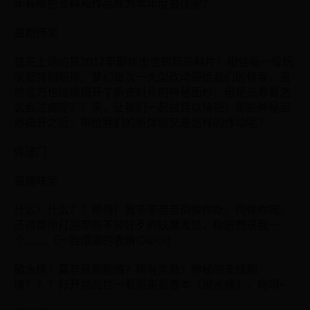
年有哪些资料和作品成为本年度最佳呢？
最期待奖
首先上场的是2017年即将出世的新资料片！相信每一位玩
家都特别期待，梦幻每次一大型改动带给我们的惊喜，虽
然官方也陆续揭开了新资料片的神秘面纱，但是光看看怎
么会过瘾呢？！来，让我们一起拭目以待吧！那些神秘面
纱揭开之后，带给我们的新体验又是怎样的悸动呢？
传送门：
最趣味奖
什么？什么？？师傅！我辛辛苦苦伺候你吃、伺候你喝、
还得帮你打跑那些不知好歹的妖魔鬼怪，你居然送我一
个........（一脸懵逼的表情⊙ω⊙）
破水桶？莫非是新剧情？稀有奖励？神秘的支线剧
情？？？打开物品栏一看原来是善本《破水桶》，呵呵~