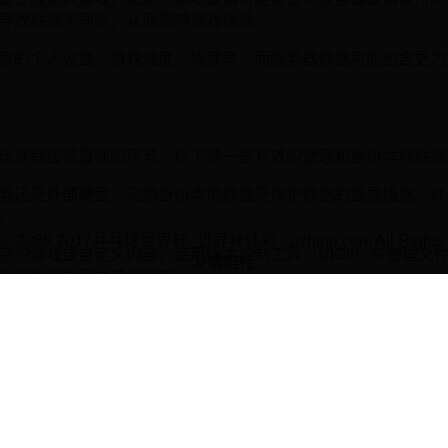
导致数据不同步，从而影响游戏体验。
家的个人设置、游戏进度、成就等，而服务器数据可能包含更为
玩家都应该重视的环节。以下是一些有效的管理和备份本地数据
务还是外部硬盘，定期备份本地数据是保护数据的重要措施。许
。
t © 2088 2017乒乓球世界杯_世界杯体彩 - uzhiqu.com All Rights 
杂的游戏或自定义内容，使用版本控制工具（如Git）来管理文
友情链接
以轻松恢复到之前的状态。
存储空间，确保有足够的空间来存储游戏数据。存储空间不足可
影响本地数据的存储方式。在更新之前，查看更新日志和社区反
理和备份游戏数据，例如Nexus Mod Manager等。这