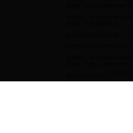
络连接，任何延迟或丢包都可能
数据类型：本地数据通常包括玩
易记录、实时游戏状态等。
如何管理和备份本地数据？
合理管理和备份本地数据是每个
定期备份：无论是通过云存储服
利用这一功能可以确保数据安全
Copyrigh
使用版本控制工具：对于一些复
损坏。这样即使出现错误，也可
监控存储空间：定期检查设备的
崩溃。
了解游戏更新：游戏更新可能会
响，必要时进行备份。
使用专用工具：有些工具专门用于管