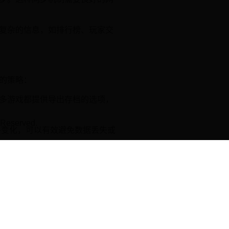
复杂的信息，如排行榜、玩家交
的策略：
多游戏都提供导出存档的选项，
Reserved.
件变化，可以有效避免数据丢失或
能导致数据无法正常保存或游戏
馈，了解更新对本地数据的影
些工具可以帮助玩家更方便地管理游戏