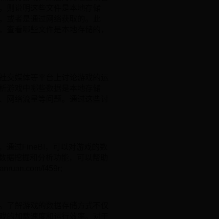
，则说明这些文件是本地存储
，或者是通过网络获取的。此
，查看哪些文件是本地存储的，
社交媒体等平台上讨论游戏的运
析游戏中哪些数据是本地存储
、网络流量等问题。通过这些讨
通过FineBI，可以对游戏的数
的数据挖掘和分析功能，可以帮助
n.com/f459r;
。了解游戏的数据存储方式不仅
戏的加载速度和运行效率。对于